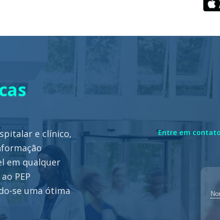
icas
italar e clínico,
Entre em contato
informação
vel em qualquer
 ao PEP
ndo-se uma ótima