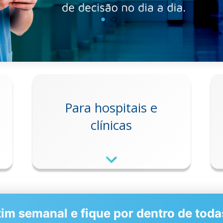
Para hospitais e
clínicas
im semanal e fique por dentro de tod