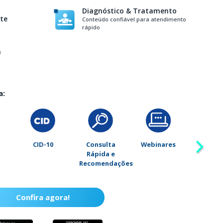
Diagnóstico & Tratamento
te
Conteúdo confiável para atendimento
rápido
a
a:
Consulta
Webinares
Tabelas
D&
Rápida e
(Diagnó
Recomendações
&
Tratame
Confira agora!