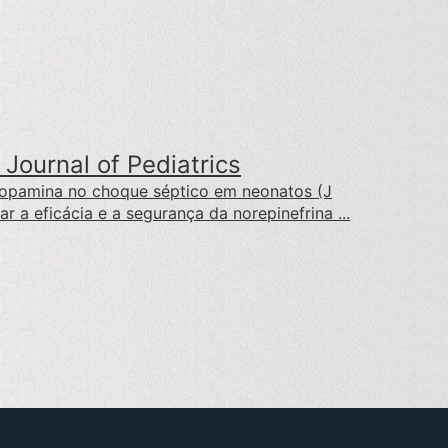
Journal of Pediatrics
dopamina no choque séptico em neonatos (J
iar a eficácia e a segurança da norepinefrina ...