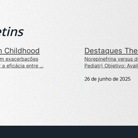
tins
n Childhood
Destaques The 
com exacerbações
Norepinefrina versus 
a eficácia entre ...
Pediatr) Objetivo: Aval
26 de junho de 2025