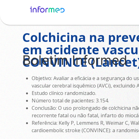
Home
Boletim
Colchicina na prev
em acidente vascu
Boletim Informed
CONVINCE (Lancet
Objetivo: Avaliar a eficácia e a segurança do 
vascular cerebral isquêmico (AVCi), excluindo
Estudo clínico randomizado.
Número total de pacientes: 3.154.
Conclusão: O uso prolongado de colchicina não
recorrente fatal ou não fatal, infarto do mio
Referência: Kelly P, Lemmens R, Weimar C, Wals
cardioembolic stroke (CONVINCE): a randomised