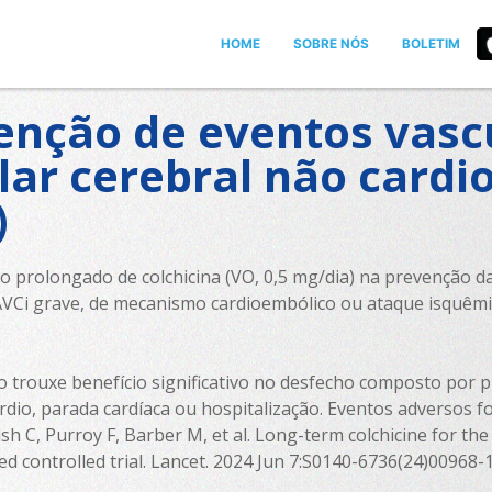
HOME
SOBRE NÓS
BOLETIM
enção de eventos vasc
lar cerebral não cardi
)
uso prolongado de colchicina (VO, 0,5 mg/dia) na prevenção 
 AVCi grave, de mecanismo cardioembólico ou ataque isquêmico
 trouxe benefício significativo no desfecho composto por p
cárdio, parada cardíaca ou hospitalização. Eventos adversos
h C, Purroy F, Barber M, et al. Long-term colchicine for the
 controlled trial. Lancet. 2024 Jun 7:S0140-6736(24)00968-1