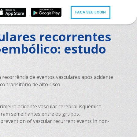
FAÇA SEU LOGIN
ulares recorrentes
oembólico: estudo
da recorrência de eventos vasculares após acidente
 transitório de alto risco.
rimeiro acidente vascular cerebral isquêmico
 foram semelhantes entre os grupos.
 prevention of vascular recurrent events in non-
.