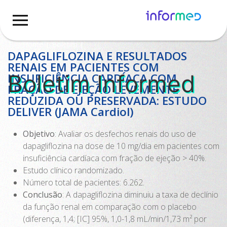
Home
Boletim
DAPAGLIFLOZINA E RESULTADOS
RENAIS EM PACIENTES COM
Boletim Informed
INSUFICIÊNCIA CARDÍACA COM
FRAÇÃO DE EJEÇÃO LEVEMENTE
REDUZIDA OU PRESERVADA: ESTUDO
DELIVER (JAMA Cardiol)
Objetivo
: Avaliar os desfechos renais do uso de
dapagliflozina na dose de 10 mg/dia em pacientes com
insuficiência cardíaca com fração de ejeção > 40%.
Estudo clínico randomizado.
Número total de pacientes: 6.262.
Conclusão
: A dapagliflozina diminuiu a taxa de declínio
da função renal em comparação com o placebo
(diferença, 1,4; [IC] 95%, 1,0-1,8 mL/min/1,73 m² por