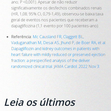
ano; P <0,001). Apesar de não reduzir
significativamente os desfechos combinados renais
(HR, 1,08; 95% CI, 0,79-1,49), observou-se baixa taxa
geral de eventos nos pacientes que receberam a
dapagliflozina (1,1 evento por 100 pacientes-ano).
Referência
:
Mc Causland FR, Claggett BL,
Vaduganathan M, Desai AS, Jhund P, de Boer RA, et al.
Dapagliflozin and kidney outcomes in patients with
heart failure with mildly reduced or preserved ejection
fraction: a prespecified analysis of the deliver
randomized clinical trial. JAMA Cardiol. 2022 Nov 3.
Leia os últimos